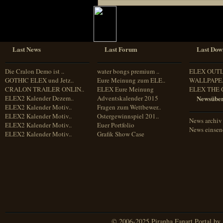
Last News
Last Forum
Last Dow
Die Cralon Demo ist ..
water bongs premium ..
ELEX OUT
GOTHIC ELEX und Jetz..
Eure Meinung zum ELE..
WALLPAPE.
CRALON TRAILER ONLIN..
ELEX Eure Meinung
ELEX THE 
ELEX2 Kalender Dezem..
Adventskalender 2015
Newsüber
ELEX2 Kalender Motiv..
Fragen zum Wettbewer..
ELEX2 Kalender Motiv..
Ostergewinnspiel 201..
News archiv
ELEX2 Kalender Motiv..
Euer Portfolio
News einse
ELEX2 Kalender Motiv..
Grafik Show Case
© 2006-2025 Piranha Fanart Portal by A