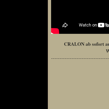
Special Content
Risen3 Making of
Tag des Gnome's
Gothic3 Itemarchiv
CRALON ab sofort a
R2 Fanartschatzkiste
W
ELEX Zirkel der Kunst
----------------------------------
R3 Titantruhe d Künste
Adventskalender 2008
Adventskalender 2009
Adventskalender 2013
Adventskalender 2014
Adventskalender 2015
Adventskalender 2016