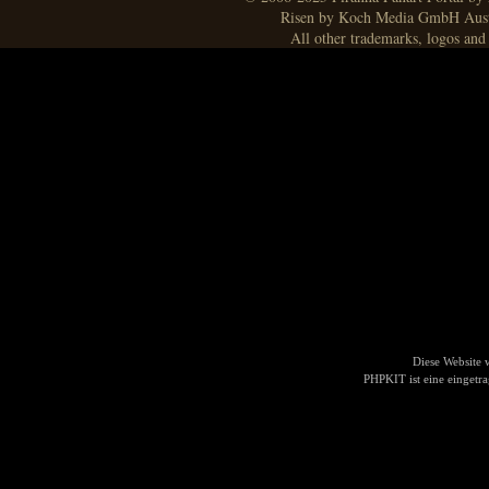
Risen by Koch Media GmbH Aust
All other trademarks, logos and 
Diese Website
PHPKIT ist eine einget