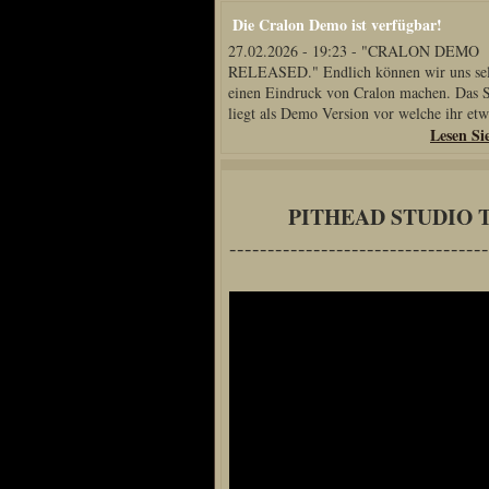
Die Cralon Demo ist verfügbar!
Home
27.02.2026 - 19:23 - "CRALON DEMO
Artikel
RELEASED." Endlich können wir uns sel
Links us
einen Eindruck von Cralon machen. Das S
liegt als Demo Version vor welche ihr etwa
Newsarchiv
Lesen Si
Impressum
Datenschutz
PITHEAD STUDIO T
----------------------------------
Piranha Bytes
Interviews
Private Blogs
Spezial Events
Artbook Spezial
Making Of PiranhaB
Ralfs Studio-Fotos
Piranha PortraitArt