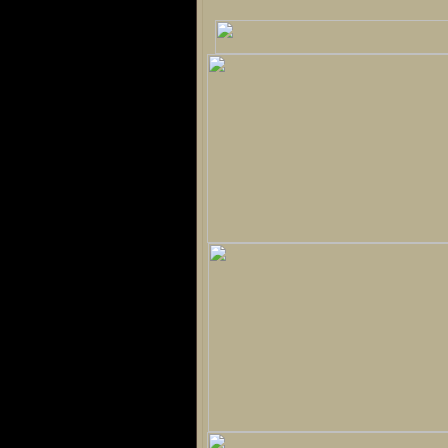
Sprache
Deutsch
Englisch
Französisch
Italienisch
Portugiesisch
Russisch
Spanisch