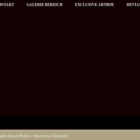
ONTAKT
GALERIE BEREICH
EXCLUSIVE ARTBOX
DEVIA
anha Fanart Portal
»
Interviews Übersicht