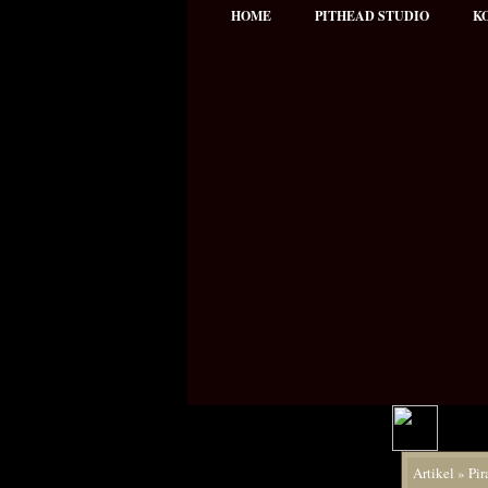
HOME
PITHEAD STUDIO
K
Hauptmenü
Artikel
»
Pir
NEWS