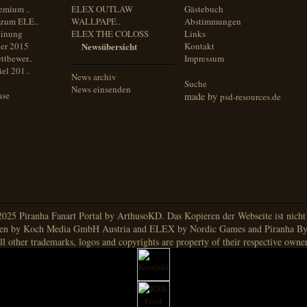
emium ..
ELEX OUTLAW
Gästebuch
zum ELE..
WALLPAPE..
Abstimmungen
inung
ELEX THE COLOSS
Links
er 2015
Newsübersicht
Kontakt
ttbewer..
Impressum
el 201..
News archiv
Suche
News einsenden
ase
made by
psd-resources.de
025 Piranha Fanart Portal by ArthusoKD. Das Kopieren der Webseite ist nicht g
en by Koch Media GmbH Austria and ELEX by Nordic Games and Piranha By
ll other trademarks, logos and copyrights are property of their respective owner