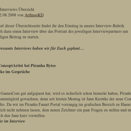
nterviews Übersicht
2.08.2008 von
ArthusoKD
uf dieser Übersichtsseite findet ihr den Einstieg in unsere Interview-Rubrik
ch dazu einen Interview über das Portrait des jeweiligen Interviewpartners um
ligen Beitrag zu starten.
eressante Interviews haben wir für Euch geplant....
ConceptArtist bei Piranha Bytes
ke im Gespräche
 GamesCom gut aufgepasst hat, wird es sicherlich schon bemerkt haben, Piranh
eammitgleid gewachsen, denn seit letzten Montag ist Jann Kerntke der neue Con
dio. Da wir im Piranha Fanart Portal vorrangig im grafischen Bereich zu Hause
rlich nicht nehmen lassen, dem neuen Zeichner ein paar Fragen zu stellen und 
ch den Jann kurz vorstellen.
r im Interview