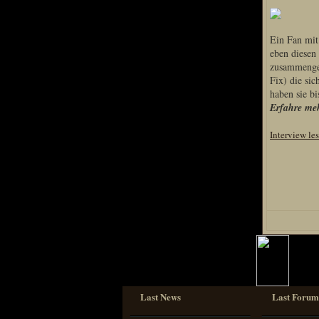
Sprache
Ein Fan mit
Deutsch
eben diesen
Englisch
zusammengeb
Französisch
Fix) die si
Italienisch
haben sie bi
Portugiesisch
Erfahre meh
Russisch
Spanisch
Interview le
Last News
Last Forum