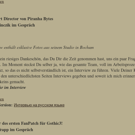
sen
t Director von Piranha Bytes
inczik im Gespräch
ew enthält exklusive Fotos aus seinem Studio in Bochum
 ein riesiges Dankeschön, das Du Dir die Zeit genommen hast, uns ein paar Fra
. Im Moment steckst Du selber ja, wie das gesamte Team, voll im Arbeitsproz
t, so das es nicht selbstverständlich ist, ein Interview zu führen. Viele Deiner
f den unterschiedlichsten Seiten Interviews gegeben und soweit ich mich erinne
 keins gemacht.
r im Interview
sen
ersion:
Интервью на русском языке
 des ersten FanPatch für Gothic3!
rapp im Gespräch