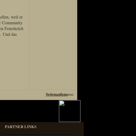
llen, weil er
der Community
en Feuerkelch
n. Und das
Seitenanfang
PARTNER LINKS