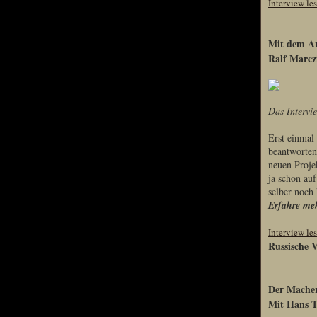
Interview le
Mit dem Ar
Special Content
Ralf Marcz
Risen3 Making of
Tag des Gnome's
Das Intervi
Gothic3 Itemarchiv
R2 Fanartschatzkiste
Erst einmal
beantworten
ELEX Zirkel der Kunst
neuen Projek
R3 Titantruhe d Künste
ja schon au
Adventskalender 2008
selber noch
Erfahre meh
Adventskalender 2009
Adventskalender 2013
Interview le
Russische V
Adventskalender 2014
Adventskalender 2015
Adventskalender 2016
Der Macher
Mit Hans T