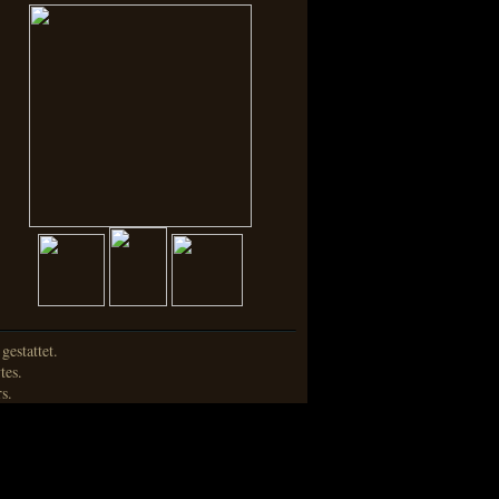
estattet.
tes.
s.