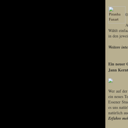
Home
I
0
Artikel
Links us
A
Newsarchiv
Wählt einfa
in den jewei
Impressum
Datenschutz
Weitere int
Ein neuer 
Piranha Bytes
Jann Kernt
Interviews
Private Blogs
Wer auf der
Spezial Events
ein neues T
Essener Stu
Artbook Spezial
es uns natü
Making Of PiranhaB
natürlich au
Ralfs Studio-Fotos
Erfahre meh
Piranha PortraitArt