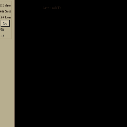
cht
User:
ArthusoKD
len
Hits: 3964
e)
Kommentare: 0
Wertung: 0
,50
(n)
Galerie Infobox
Neuste Bilder
Kategorien
Bilder Upload
Bilder Copyright
Galerie Top
CRALON GALERIE
ELEX Wallpaper
Exclusiv ArtBereich
Risen Wallpaper
Gothic Wallpaper
Gamescom & RPC