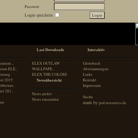
Passwort
Login speichern
Last Downloads
Interaktiv
emium ..
ELEX OUTLAW
Gästebuch
zum ELE..
WALLPAPE..
Abstimmungen
inung
ELEX THE COLOSS
Links
er 2015
Newsübersicht
Kontakt
ttbewer..
Impressum
el 201..
News archiv
Suche
News einsenden
ase
made by
psd-resources.de