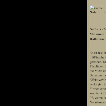
Home
G
2
Artikel
Links us
Newsarchiv
Gothic 1 Co
Impressum
Mit einem 
Datenschutz
Hallo zus
Es ist fast 
Piranha Bytes
mitPiranha 
gestoßen, fa
Interviews
Türklinken 
die Miete z
Private Blogs
Gemeinschaf
Spezial Events
EffektiveMe
verfolgter
Artbook Spezial
Firmen eine
Making Of PiranhaB
konnten.Glü
Ralfs Studio-Fotos
PB waren da
Neonlampen 
Piranha PortraitArt