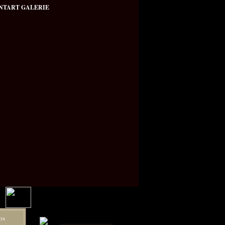
NTART GALERIE
Portalgalerie
os