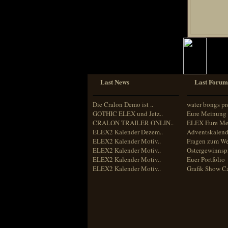
Last News
Last Forum
Die Cralon Demo ist ..
water bongs pr
GOTHIC ELEX und Jetz..
Eure Meinung 
CRALON TRAILER ONLIN..
ELEX Eure Me
ELEX2 Kalender Dezem..
Adventskalend
ELEX2 Kalender Motiv..
Fragen zum We
ELEX2 Kalender Motiv..
Ostergewinnspi
ELEX2 Kalender Motiv..
Euer Portfolio
ELEX2 Kalender Motiv..
Grafik Show C