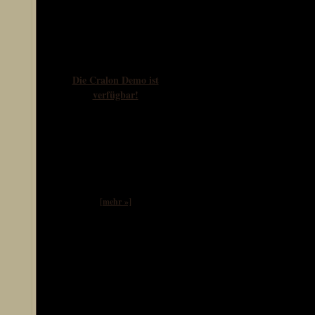
Avatare & Signaturen
Newsflash
Die Cralon Demo ist
verfügbar!
"CRALON DEMO
RELEASED." Endlich
können wir uns selbst einen
Eindruck von Cralon machen.
Das Spiel liegt als Demo
Version vor welche ihr etwa
i...
[mehr »]
Interaktiv
Galerie
Twitter
Instagram
Facebook