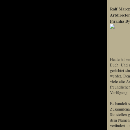
Sprache
Ralf Marcz
Artdirector
Deutsch
Piranha By
Englisch
Französisch
Italienisch
Portugiesisch
Russisch
Spanisch
Heute haben
Euch. Und a
gerichtet si
werdet. Den
viele alte A
freundliche
Verfügung.
Es handelt 
Zusammenarb
Sie stellen 
dem Namen G
verändert u