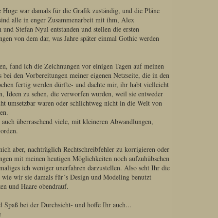
e Hoge war damals für die Grafik zuständig, und die Pläne
sind alle in enger Zusammenarbeit mit ihm, Alex
und Stefan Nyul entstanden und stellen die ersten
ungen von dem dar, was Jahre später einmal Gothic werden
sen, fand ich die Zeichnungen vor einigen Tagen auf meinen
 bei den Vorbereitungen meiner eigenen Netzseite, die in den
hen fertig werden dürfte- und dachte mir, ihr habt vielleicht
n, Ideen zu sehen, die verworfen wurden, weil sie entweder
cht umsetzbar waren oder schlichtweg nicht in die Welt von
en.
r auch überraschend viele, mit kleineren Abwandlungen,
orden.
ich aber, nachträglich Rechtschreibfehler zu korrigieren oder
ngen mit meinen heutigen Möglichkeiten noch aufzuhübschen
aliges ich weniger unerfahren darzustellen. Also seht Ihr die
, wie wir sie damals für´s Design und Modeling benutzt
en und Haare obendrauf.
el Spaß bei der Durchsicht- und hoffe Ihr auch...
e