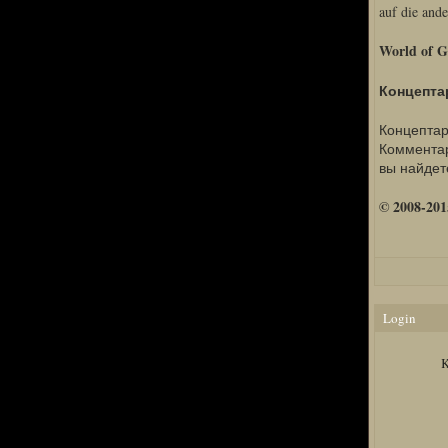
auf die ande
World of G
Концепта
Концептарт
Коммента
вы найдет
© 2008-201
Login
K