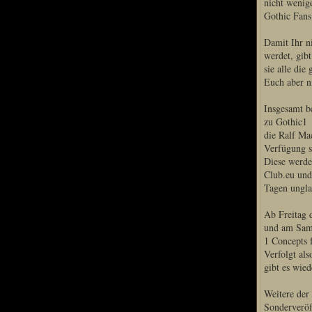
nicht wenige
Gothic Fans
Damit Ihr n
werdet, gibt
sie alle di
Euch aber n
Insgesamt b
zu Gothic1
die Ralf Ma
Verfügung st
Diese werde
Club.eu und
Tagen ungla
Ab Freitag 
und am Sams
1 Concepts 
Verfolgt al
gibt es wied
Weitere der
Sonderveröf