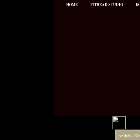
HOME
PITHEAD STUDIO
K
Hauptmenü
Artikel
»
Got
NEWS