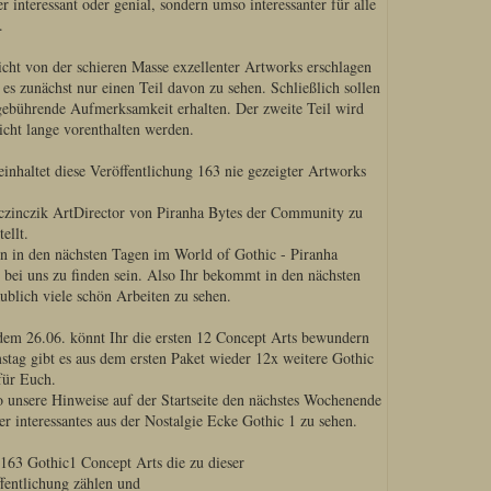
r interessant oder genial, sondern umso interessanter für alle
.
icht von der schieren Masse exzellenter Artworks erschlagen
 es zunächst nur einen Teil davon zu sehen. Schließlich sollen
e gebührende Aufmerksamkeit erhalten. Der zweite Teil wird
icht lange vorenthalten werden.
einhaltet diese Veröffentlichung 163 nie gezeigter Artworks
czinczik ArtDirector von Piranha Bytes der Community zu
ellt.
n in den nächsten Tagen im World of Gothic - Piranha
 bei uns zu finden sein. Also Ihr bekommt in den nächsten
ublich viele schön Arbeiten zu sehen.
dem 26.06. könnt Ihr die ersten 12 Concept Arts bewundern
tag gibt es aus dem ersten Paket wieder 12x weitere Gothic
für Euch.
so unsere Hinweise auf der Startseite den nächstes Wochenende
er interessantes aus der Nostalgie Ecke Gothic 1 zu sehen.
 163 Gothic1 Concept Arts die zu dieser
fentlichung zählen und