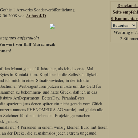
Druckansi
othic 1 Artworks Sonderveröffentlichung
Seite empfeh
7.06.2008 von
ArthusoKD
0 Kommentar(
Wertung
ø 7
nceptarts aufgetaucht
2 Stimme
Vorwort von Ralf Marzcinczik
ammen!
auf den Monat genau 10 Jahre her, als ich das erste Mal
Bytes in Kontakt kam. Kopfüber in die Selbstständigkeit
nd ich mich in einer Situationwieder, in der ich die
Bochumer Werbeagenturen putzen musste um das Geld für
usammen zu bekommen- und hatte Glück, daß ich in das
tsbüro ArtDepartment, BetterDay, PiranhaBytes,
dia spazierte (aus denen später ein nicht gerade vom Glück
 Konzern namens PHENOMEDIA AG wurde) und gleich alle
n Zeichner für die anstehenden Projekte gebrauchen
ck gehabt.
mals nur 4 Personen in einem winzig kleinen Büro mit fiesen
an der Decke, die ausnahmslos jeden extrem ungesund