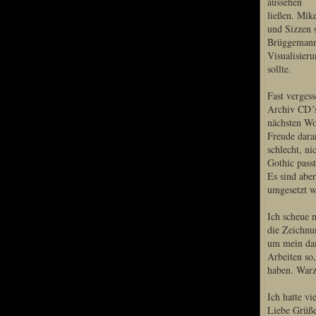
aussehen
ließen. Mik
und Sizzen 
Brüggemann 
Special Content
Visualisier
sollte.
Risen3 Making of
Tag des Gnome's
Fast verges
Archiv CD´s
Gothic3 Itemarchiv
nächsten Woc
R2 Fanartschatzkiste
Freude dara
schlecht, ni
ELEX Zirkel der Kunst
Gothic passt
R3 Titantruhe d Künste
Es sind abe
umgesetzt w
Adventskalender 2008
Adventskalender 2009
Ich scheue m
Adventskalender 2013
die Zeichnu
um mein dam
Adventskalender 2014
Arbeiten so
Adventskalender 2015
haben. Warz
Adventskalender 2016
Ich hatte vi
Liebe Grüß