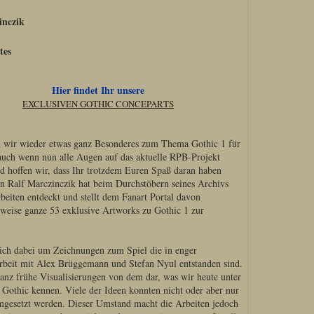
inczik
tes
Hier findet Ihr unsere
EXCLUSIVEN GOTHIC CONCEPARTS
 wir wieder etwas ganz Besonderes zum Thema Gothic 1 für
uch wenn nun alle Augen auf das aktuelle RPB-Projekt
nd hoffen wir, dass Ihr trotzdem Euren Spaß daran haben
n Ralf Marczinczik hat beim Durchstöbern seines Archivs
rbeiten entdeckt und stellt dem Fanart Portal davon
rweise ganze 53 exklusive Artworks zu Gothic 1 zur
sich dabei um Zeichnungen zum Spiel die in enger
eit mit Alex Brüggemann und Stefan Nyul entstanden sind.
ganz frühe Visualisierungen von dem dar, was wir heute unter
othic kennen. Viele der Ideen konnten nicht oder aber nur
mgesetzt werden. Dieser Umstand macht die Arbeiten jedoch