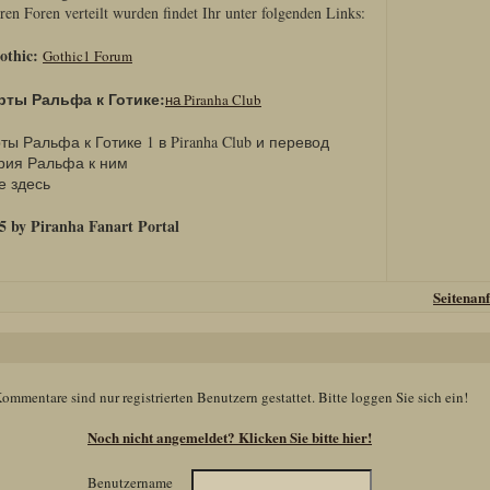
ren Foren verteilt wurden findet Ihr unter folgenden Links:
othic:
Gothic1 Forum
рты Ральфа к Готике:
на Piranha Club
ы Ральфа к Готике 1 в Piranha Club и перевод
рия Ральфа к ним
е здесь
5 by Piranha Fanart Portal
Seitenan
ommentare sind nur registrierten Benutzern gestattet. Bitte loggen Sie sich ein!
Noch nicht angemeldet? Klicken Sie bitte hier!
Benutzername