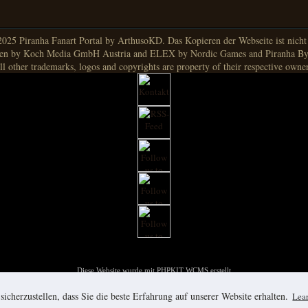
025 Piranha Fanart Portal by ArthusoKD. Das Kopieren der Webseite ist nicht g
en by Koch Media GmbH Austria and ELEX by Nordic Games and Piranha By
ll other trademarks, logos and copyrights are property of their respective owner
Diese Website wurde mit PHPKIT WCMS erstellt
PHPKIT ist eine eingetragene Marke der mxbyte GbR © 2002-2012
icherzustellen, dass Sie die beste Erfahrung auf unserer Website erhalten.
Lea