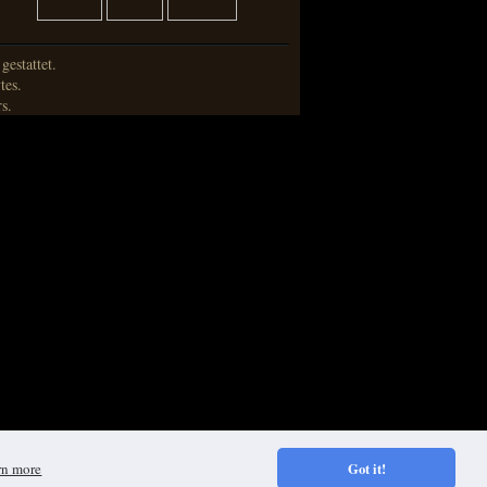
estattet.
tes.
s.
rn more
Got it!