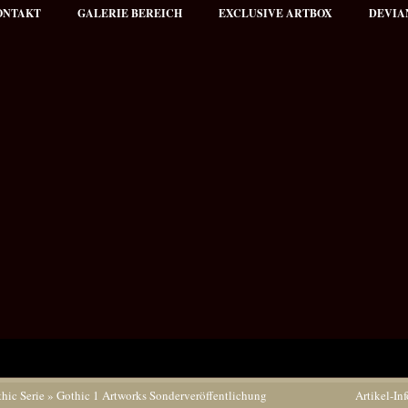
ONTAKT
GALERIE BEREICH
EXCLUSIVE ARTBOX
DEVIA
hic Serie
»
Gothic 1 Artworks Sonderveröffentlichung
Artikel-Inf