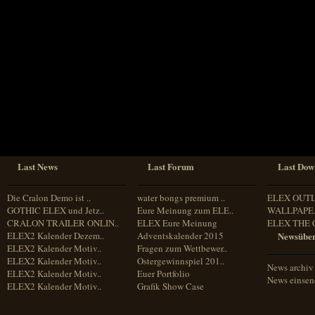
Sprache
Deutsch
Englisch
Französisch
Italienisch
Portugiesisch
Russisch
Spanisch
Last News
Last Forum
Last Dow
Die Cralon Demo ist ..
water bongs premium ..
ELEX OUT
GOTHIC ELEX und Jetz..
Eure Meinung zum ELE..
WALLPAPE.
CRALON TRAILER ONLIN..
ELEX Eure Meinung
ELEX THE 
ELEX2 Kalender Dezem..
Adventskalender 2015
Newsüber
ELEX2 Kalender Motiv..
Fragen zum Wettbewer..
ELEX2 Kalender Motiv..
Ostergewinnspiel 201..
News archiv
ELEX2 Kalender Motiv..
Euer Portfolio
News einse
ELEX2 Kalender Motiv..
Grafik Show Case