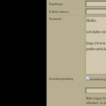
Empfänger
Home
E-Mail-Adresse
Artikel
Links us
Nachricht
Newsarchiv
Impressum
Datenschutz
Piranha Bytes
Interviews
Private Blogs
Spezial Events
Sicherheitsprüfung
Artbook Spezial
Making Of PiranhaB
Ralfs Studio-Fotos
Bitte tragen Si
erkennen, in d
Piranha PortraitArt