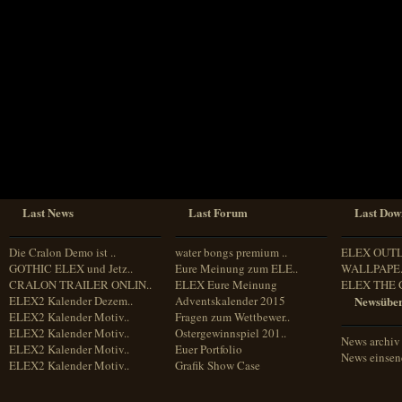
Sprache
Deutsch
Englisch
Französisch
Italienisch
Portugiesisch
Russisch
Spanisch
Last News
Last Forum
Last Dow
Die Cralon Demo ist ..
water bongs premium ..
ELEX OUT
GOTHIC ELEX und Jetz..
Eure Meinung zum ELE..
WALLPAPE.
CRALON TRAILER ONLIN..
ELEX Eure Meinung
ELEX THE 
ELEX2 Kalender Dezem..
Adventskalender 2015
Newsüber
ELEX2 Kalender Motiv..
Fragen zum Wettbewer..
ELEX2 Kalender Motiv..
Ostergewinnspiel 201..
News archiv
ELEX2 Kalender Motiv..
Euer Portfolio
News einse
ELEX2 Kalender Motiv..
Grafik Show Case