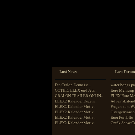
Sprache
Deutsch
Englisch
Französisch
Italienisch
Portugiesisch
Russisch
Spanisch
Last News
Last Forum
Die Cralon Demo ist ..
water bongs pr
GOTHIC ELEX und Jetz..
Eure Meinung 
CRALON TRAILER ONLIN..
ELEX Eure Me
ELEX2 Kalender Dezem..
Adventskalend
ELEX2 Kalender Motiv..
Fragen zum We
ELEX2 Kalender Motiv..
Ostergewinnspi
ELEX2 Kalender Motiv..
Euer Portfolio
ELEX2 Kalender Motiv..
Grafik Show C