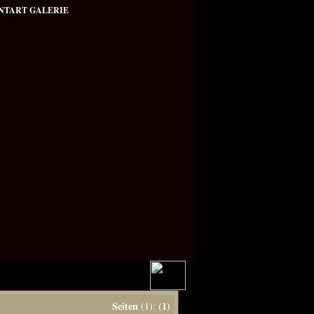
NTART GALERIE
Seiten
(1)
(1):