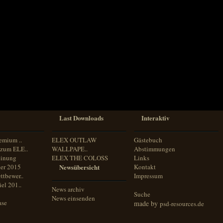
Last Downloads
Interaktiv
emium ..
ELEX OUTLAW
Gästebuch
zum ELE..
WALLPAPE..
Abstimmungen
inung
ELEX THE COLOSS
Links
er 2015
Newsübersicht
Kontakt
ttbewer..
Impressum
el 201..
News archiv
Suche
News einsenden
ase
made by
psd-resources.de