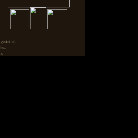
estattet.
tes.
s.