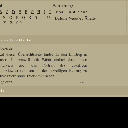
hl:
Sortierung:
B
C
D
E
F
G
H
I
J
Titel
ABC
/
ZXY
N
O
P
Q
R
S
T
U
Datum
Neueste
/
Älteste
Y
Z
0-9
ranha Fanart Portal
Übersicht
uf dieser Übersichtsseite findet ihr den Einstieg in
nsere Interview-Rubrik Wählt einfach dazu einen
Interview über das Portrait des jeweiligen
nterviewpartners um in den jeweiligen Beitrag zu
tere interessante Interviews haben ...
gelesen)
mehr
(1)