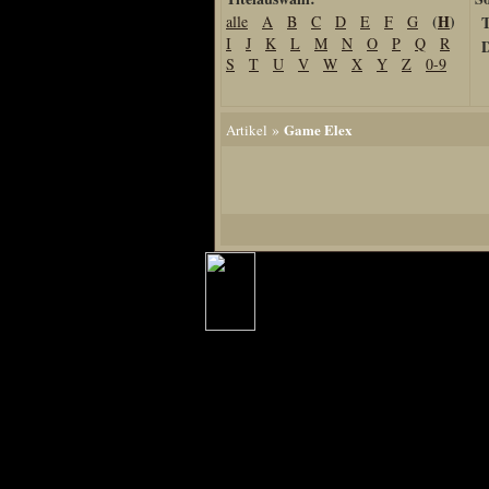
(
H
)
alle
A
B
C
D
E
F
G
T
Home
I
J
K
L
M
N
O
P
Q
R
D
Artikel
S
T
U
V
W
X
Y
Z
0-9
Links us
Newsarchiv
»
Game Elex
Artikel
Impressum
Datenschutz
Piranha Bytes
Interviews
Private Blogs
Spezial Events
Artbook Spezial
Making Of PiranhaB
Ralfs Studio-Fotos
Piranha PortraitArt