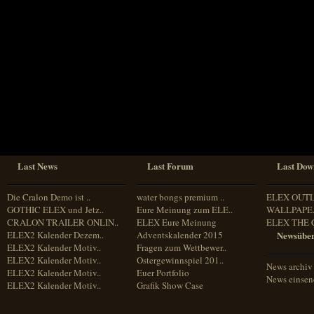
Sprache
Deutsch
Englisch
Französisch
Italienisch
Portugiesisch
Russisch
Spanisch
Last News
Last Forum
Last Dow
Die Cralon Demo ist ..
water bongs premium ..
ELEX OUT
GOTHIC ELEX und Jetz..
Eure Meinung zum ELE..
WALLPAPE.
CRALON TRAILER ONLIN..
ELEX Eure Meinung
ELEX THE 
ELEX2 Kalender Dezem..
Adventskalender 2015
Newsüber
ELEX2 Kalender Motiv..
Fragen zum Wettbewer..
ELEX2 Kalender Motiv..
Ostergewinnspiel 201..
News archiv
ELEX2 Kalender Motiv..
Euer Portfolio
News einse
ELEX2 Kalender Motiv..
Grafik Show Case