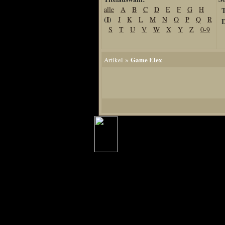
alle
A
B
C
D
E
F
G
H
T
Home
(
I
)
J
K
L
M
N
O
P
Q
R
D
Artikel
S
T
U
V
W
X
Y
Z
0-9
Links us
Newsarchiv
»
Game Elex
Artikel
Impressum
Datenschutz
Piranha Bytes
Interviews
Private Blogs
Spezial Events
Artbook Spezial
Making Of PiranhaB
Ralfs Studio-Fotos
Piranha PortraitArt