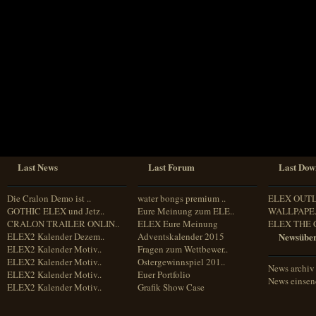
Sprache
Deutsch
Englisch
Französisch
Italienisch
Portugiesisch
Russisch
Spanisch
Last News
Last Forum
Last Dow
Die Cralon Demo ist ..
water bongs premium ..
ELEX OUT
GOTHIC ELEX und Jetz..
Eure Meinung zum ELE..
WALLPAPE.
CRALON TRAILER ONLIN..
ELEX Eure Meinung
ELEX THE 
ELEX2 Kalender Dezem..
Adventskalender 2015
Newsüber
ELEX2 Kalender Motiv..
Fragen zum Wettbewer..
ELEX2 Kalender Motiv..
Ostergewinnspiel 201..
News archiv
ELEX2 Kalender Motiv..
Euer Portfolio
News einse
ELEX2 Kalender Motiv..
Grafik Show Case