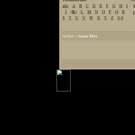
alle
A
B
C
D
E
F
G
H
I
T
Home
(
K
)
J
L
M
N
O
P
Q
R
D
Artikel
S
T
U
V
W
X
Y
Z
0-9
Links us
Newsarchiv
»
Game Elex
Artikel
Impressum
Datenschutz
Piranha Bytes
Interviews
Private Blogs
Spezial Events
Artbook Spezial
Making Of PiranhaB
Ralfs Studio-Fotos
Piranha PortraitArt