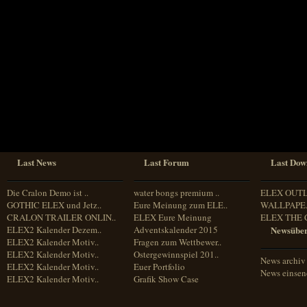
Sprache
Deutsch
Englisch
Französisch
Italienisch
Portugiesisch
Russisch
Spanisch
Last News
Last Forum
Last Dow
Die Cralon Demo ist ..
water bongs premium ..
ELEX OUT
GOTHIC ELEX und Jetz..
Eure Meinung zum ELE..
WALLPAPE.
CRALON TRAILER ONLIN..
ELEX Eure Meinung
ELEX THE 
ELEX2 Kalender Dezem..
Adventskalender 2015
Newsüber
ELEX2 Kalender Motiv..
Fragen zum Wettbewer..
ELEX2 Kalender Motiv..
Ostergewinnspiel 201..
News archiv
ELEX2 Kalender Motiv..
Euer Portfolio
News einse
ELEX2 Kalender Motiv..
Grafik Show Case