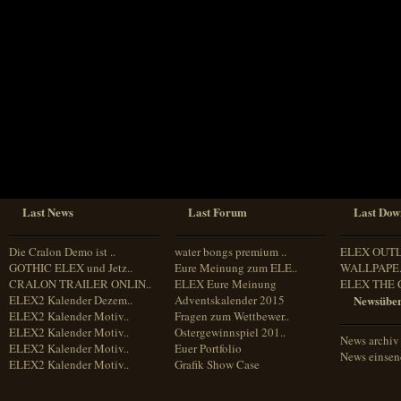
Sprache
Deutsch
Englisch
Französisch
Italienisch
Portugiesisch
Russisch
Spanisch
Last News
Last Forum
Last Dow
Die Cralon Demo ist ..
water bongs premium ..
ELEX OUT
GOTHIC ELEX und Jetz..
Eure Meinung zum ELE..
WALLPAPE.
CRALON TRAILER ONLIN..
ELEX Eure Meinung
ELEX THE 
ELEX2 Kalender Dezem..
Adventskalender 2015
Newsüber
ELEX2 Kalender Motiv..
Fragen zum Wettbewer..
ELEX2 Kalender Motiv..
Ostergewinnspiel 201..
News archiv
ELEX2 Kalender Motiv..
Euer Portfolio
News einse
ELEX2 Kalender Motiv..
Grafik Show Case