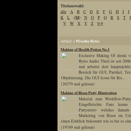
Titelauswahl:
Home
alle
A
B
C
D
E
F
G
H
I
J
Artikel
(
M
)
K
L
N
O
P
Q
R
S
T
Links us
V
W
X
Y
Z
0-9
Newsarchiv
Impressum
»
Piranha Bytes
Artikel
Datenschutz
Making of Health Potion No.1
Exclusive Making Of direkt v
Bytes Andre Thiel ist seit 2006
und arbeitet dort hauptsächl
Piranha Bytes
Bereich für GUI, Partikel, Te
Objektierung. Die GUI Icons für Ris...
Interviews
(26579 mal gelesen)
Private Blogs
Making of Risen Patty Illustration
Spezial Events
Material zum Workflow:Patt
Eingefleischte Fans kenne
Artbook Spezial
Pattymotiv welches damal
Making Of PiranhaB
Marketing von Risen im Um
Ralfs Studio-Fotos
einen Einblick bekommt wie es bei so eine
(19749 mal gelesen)
Piranha PortraitArt