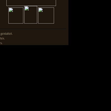
estattet.
tes.
s.