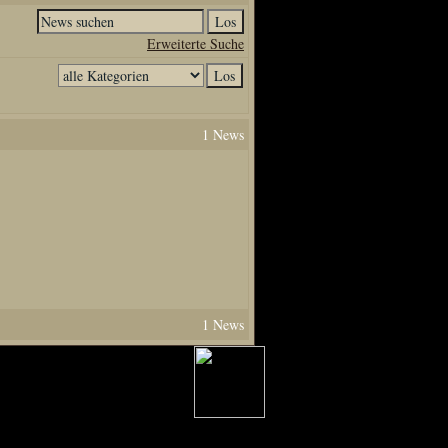
Erweiterte Suche
1 News
1 News