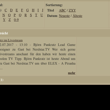
hl:
Sortierung:
B
)
C
D
E
F
G
H
I
J
Titel
ABC
/
ZXY
N
O
P
Q
R
S
T
U
Datum
Neueste
/
Älteste
Y
Z
0-9
sicht
tz im Livestream
2.07.2017 - 13:10
-
Björn Pankratz Lead Game
esigner zu Gast bei Nerdstar.TV Wer sich gerne
ivestreams anschaut für den haben wir heute einen
oolen TV Tipp. Björn Pankratz ist heute Abend um
zu Gast bei Nerdstar.TV um über ELEX - A Piranha
..
mehr
(1)