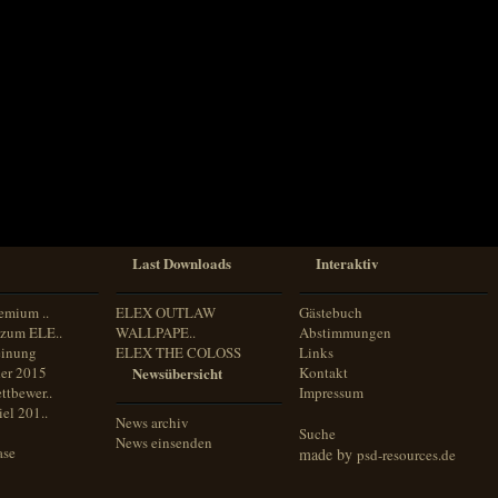
Last Downloads
Interaktiv
emium ..
ELEX OUTLAW
Gästebuch
zum ELE..
WALLPAPE..
Abstimmungen
inung
ELEX THE COLOSS
Links
er 2015
Newsübersicht
Kontakt
ttbewer..
Impressum
el 201..
News archiv
Suche
News einsenden
ase
made by
psd-resources.de