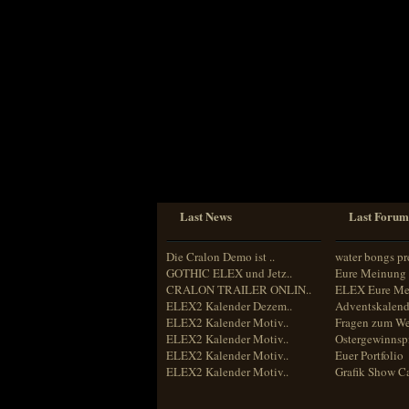
Sprache
Deutsch
Englisch
Französisch
Italienisch
Portugiesisch
Russisch
Spanisch
Last News
Last Forum
Die Cralon Demo ist ..
water bongs pr
GOTHIC ELEX und Jetz..
Eure Meinung 
CRALON TRAILER ONLIN..
ELEX Eure Me
ELEX2 Kalender Dezem..
Adventskalend
ELEX2 Kalender Motiv..
Fragen zum We
ELEX2 Kalender Motiv..
Ostergewinnspi
ELEX2 Kalender Motiv..
Euer Portfolio
ELEX2 Kalender Motiv..
Grafik Show C