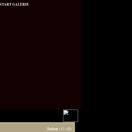
NTART GALERIE
Seiten
(1)
(1):