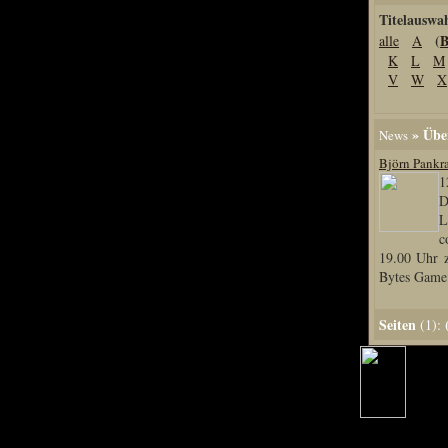
Titelauswa
Home
(
alle
A
Artikel
K
L
M
Links us
V
W
X
Newsarchiv
Impressum
» Über
News
Datenschutz
Björn Pankra
1
D
L
Piranha Bytes
c
19.00 Uhr 
Bytes Game.
Interviews
Private Blogs
Seiten
(1):
Spezial Events
Artbook Spezial
Making Of PiranhaB
Ralfs Studio-Fotos
Piranha PortraitArt