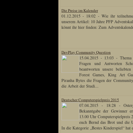
Die Preise im Kalender
01.12.2015 - 18:02
-
Wie ihr teilnehme
Special Content
unserem Artikel: 10 Jahre PFP Adventska
könnt ihr hier finden: Zum Adventskalende
Risen3 Making of
Tag des Gnome's
Gothic3 Itemarchiv
DevPlay Community Question
R2 Fanartschatzkiste
15.04.2015 - 13:03
-
Thema 
Fragen und Antworten Sch
ELEX Zirkel der Kunst
beantworten unsere beliebten
R3 Titantruhe d Künste
Forest Games, King Art G
Adventskalender 2008
Piranha Bytes die Fragen der Community
die Arbeit der Studi...
Adventskalender 2009
Adventskalender 2013
Deutscher Computerspielpreis 2015
Adventskalender 2014
07.04.2015 - 18:28
-
Oste
Bekanntgabe der Gewinner e
Adventskalender 2015
13.00 Uhr Computerspielpreis 
Adventskalender 2016
euch Bernd das Brot und die U
In die Kategorie „Bestes Kinderspiel“ hat 