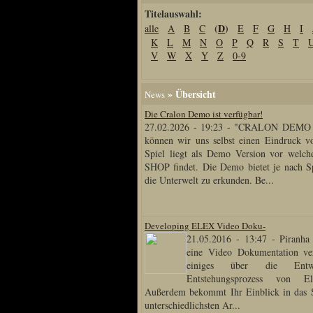
Titelauswahl:
Home
(
D
)
alle
A
B
C
E
F
G
H
I
Artikel
K
L
M
N
O
P
Q
R
S
T
Links us
V
W
X
Y
Z
0-9
Newsarchiv
Impressum
» Übersicht
News
Datenschutz
Die Cralon Demo ist verfügbar!
27.02.2026 - 19:23
-
"CRALON DEMO R
können wir uns selbst einen Eindruck 
Spiel liegt als Demo Version vor wel
Piranha Bytes
SHOP findet. Die Demo bietet je nach Sp
die Unterwelt zu erkunden. Be...
Interviews
Private Blogs
Developing ELEX Video Doku-
Spezial Events
21.05.2016 - 13:47
-
Piranha
Artbook Spezial
eine Video Dokumentation verö
einiges über die Ent
Making Of PiranhaB
Entstehungsprozess von E
Ralfs Studio-Fotos
Außerdem bekommt Ihr Einblick in das St
unterschiedlichsten Ar...
Piranha PortraitArt