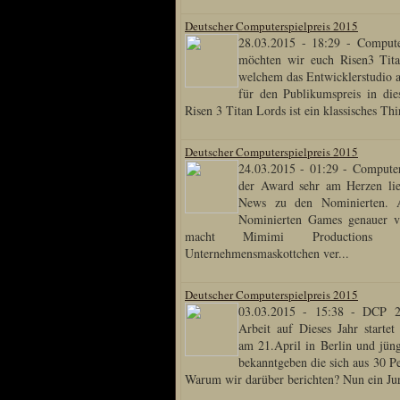
Sprache
Deutscher Computerspielpreis 2015
28.03.2015 - 18:29
-
Compute
möchten wir euch Risen3 Tita
Deutsch
welchem das Entwicklerstudio a
Englisch
für den Publikumspreis in die
Französisch
Risen 3 Titan Lords ist ein klassisches Th
Italienisch
Portugiesisch
Russisch
Deutscher Computerspielpreis 2015
Spanisch
24.03.2015 - 01:29
-
Computer
der Award sehr am Herzen lie
News zu den Nominierten. A
Nominierten Games genauer vo
macht Mimimi Productions 
Unternehmensmaskottchen ver...
Deutscher Computerspielpreis 2015
03.03.2015 - 15:38
-
DCP 2
Arbeit auf Dieses Jahr startet
am 21.April in Berlin und jün
bekanntgeben die sich aus 30 P
Warum wir darüber berichten? Nun ein Jur