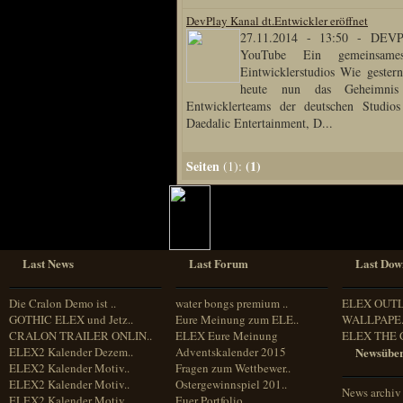
DevPlay Kanal dt.Entwickler eröffnet
27.11.2014 - 13:50
-
DEVP
YouTube Ein gemeinsames
Eintwicklerstudios Wie gester
heute nun das Geheimnis 
Entwicklerteams der deutschen Studio
Daedalic Entertainment, D...
Seiten
(1)
(1):
Last News
Last Forum
Last Dow
Die Cralon Demo ist ..
water bongs premium ..
ELEX OUT
GOTHIC ELEX und Jetz..
Eure Meinung zum ELE..
WALLPAPE.
CRALON TRAILER ONLIN..
ELEX Eure Meinung
ELEX THE 
ELEX2 Kalender Dezem..
Adventskalender 2015
Newsüber
ELEX2 Kalender Motiv..
Fragen zum Wettbewer..
ELEX2 Kalender Motiv..
Ostergewinnspiel 201..
News archiv
ELEX2 Kalender Motiv..
Euer Portfolio