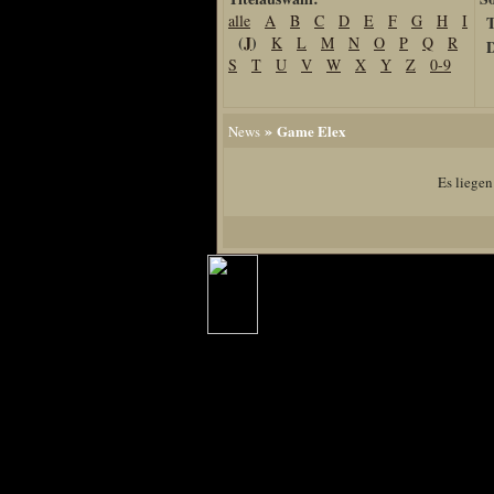
alle
A
B
C
D
E
F
G
H
I
T
Home
(
J
)
K
L
M
N
O
P
Q
R
D
Artikel
S
T
U
V
W
X
Y
Z
0-9
Links us
Newsarchiv
»
Game Elex
News
Impressum
Datenschutz
Es liegen
Piranha Bytes
Interviews
Private Blogs
Spezial Events
Artbook Spezial
Making Of PiranhaB
Ralfs Studio-Fotos
Piranha PortraitArt