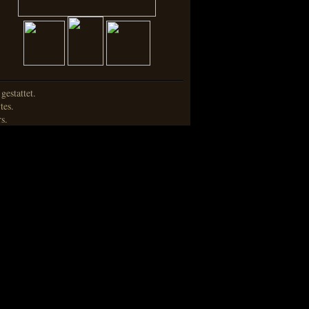
estattet.
tes.
s.