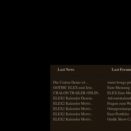
Sprache
Deutsch
Englisch
Französisch
Italienisch
Portugiesisch
Russisch
Spanisch
Last News
Last Forum
Die Cralon Demo ist ..
water bongs pr
GOTHIC ELEX und Jetz..
Eure Meinung 
CRALON TRAILER ONLIN..
ELEX Eure Me
ELEX2 Kalender Dezem..
Adventskalend
ELEX2 Kalender Motiv..
Fragen zum We
ELEX2 Kalender Motiv..
Ostergewinnspi
ELEX2 Kalender Motiv..
Euer Portfolio
ELEX2 Kalender Motiv..
Grafik Show C