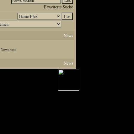
Erweiterte Suche
News
 News vor.
News