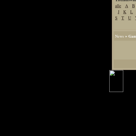
alle
A
B
Home
J
K
L
Artikel
S
T
U
Links us
Newsarchiv
»
Gam
News
Impressum
Datenschutz
Piranha Bytes
Interviews
Private Blogs
Spezial Events
Artbook Spezial
Making Of PiranhaB
Ralfs Studio-Fotos
Piranha PortraitArt