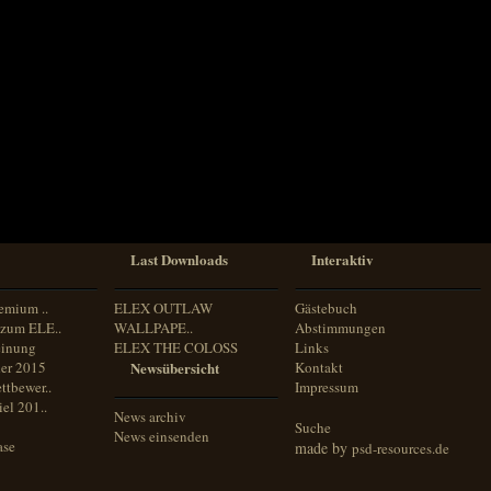
Last Downloads
Interaktiv
emium ..
ELEX OUTLAW
Gästebuch
zum ELE..
WALLPAPE..
Abstimmungen
inung
ELEX THE COLOSS
Links
er 2015
Newsübersicht
Kontakt
ttbewer..
Impressum
el 201..
News archiv
Suche
News einsenden
ase
made by
psd-resources.de