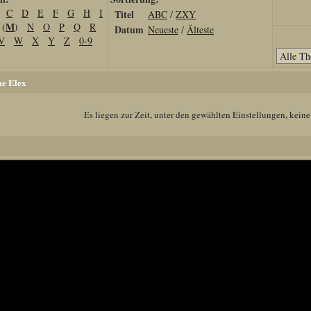
C
D
E
F
G
H
I
Titel
ABC
/
ZXY
(
M
)
N
O
P
Q
R
Datum
Neueste
/
Älteste
V
W
X
Y
Z
0-9
e Elex
Es liegen zur Zeit, unter den gewählten Einstellungen, keine