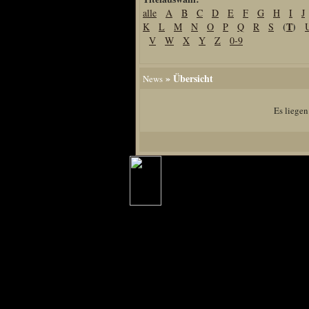
alle
A
B
C
D
E
F
G
H
I
J
Home
(
T
)
K
L
M
N
O
P
Q
R
S
Artikel
V
W
X
Y
Z
0-9
Links us
Newsarchiv
» Übersicht
News
Impressum
Datenschutz
Es liegen
Piranha Bytes
Interviews
Private Blogs
Spezial Events
Artbook Spezial
Making Of PiranhaB
Ralfs Studio-Fotos
Piranha PortraitArt