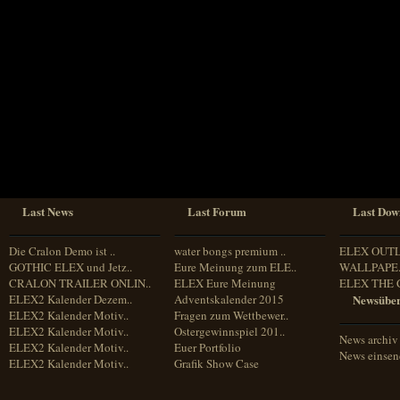
Sprache
Deutsch
Englisch
Französisch
Italienisch
Portugiesisch
Russisch
Spanisch
Last News
Last Forum
Last Dow
Die Cralon Demo ist ..
water bongs premium ..
ELEX OUT
GOTHIC ELEX und Jetz..
Eure Meinung zum ELE..
WALLPAPE.
CRALON TRAILER ONLIN..
ELEX Eure Meinung
ELEX THE 
ELEX2 Kalender Dezem..
Adventskalender 2015
Newsüber
ELEX2 Kalender Motiv..
Fragen zum Wettbewer..
ELEX2 Kalender Motiv..
Ostergewinnspiel 201..
News archiv
ELEX2 Kalender Motiv..
Euer Portfolio
News einse
ELEX2 Kalender Motiv..
Grafik Show Case