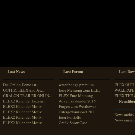
Sprache
Deutsch
Englisch
Französisch
Italienisch
Portugiesisch
Russisch
Spanisch
Last News
Last Forum
Last Dow
Die Cralon Demo ist ..
water bongs premium ..
ELEX OUT
GOTHIC ELEX und Jetz..
Eure Meinung zum ELE..
WALLPAPE.
CRALON TRAILER ONLIN..
ELEX Eure Meinung
ELEX THE 
ELEX2 Kalender Dezem..
Adventskalender 2015
Newsüber
ELEX2 Kalender Motiv..
Fragen zum Wettbewer..
ELEX2 Kalender Motiv..
Ostergewinnspiel 201..
News archiv
ELEX2 Kalender Motiv..
Euer Portfolio
News einse
ELEX2 Kalender Motiv..
Grafik Show Case