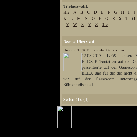
Titelauswahl:
Home
alle
A
B
C
D
E
F
G
H
I
J
Artikel
(
U
K
L
M
N
O
P
Q
R
S
T
Links us
V
W
X
Y
Z
0-9
Newsarchiv
Impressum
» Übersicht
News
Datenschutz
Unsere ELEX Videoreihe Gamescom
12.08.2015 - 17:59
-
Unsere 3
ELEX Präsentation auf der G
präsentierte auf der Gamesco
Piranha Bytes
ELEX und für die die nicht d
wir auf der Gamescom unterweg
Bühnenpräsentati...
Interviews
Private Blogs
Seiten
(1)
(1):
Spezial Events
Artbook Spezial
Making Of PiranhaB
Ralfs Studio-Fotos
Piranha PortraitArt