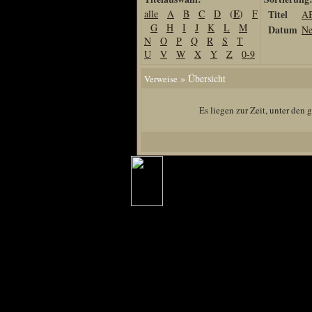
(
E
)
alle
A
B
C
D
F
Titel
A
Home
G
H
I
J
K
L
M
Datum
Ne
Artikel
N
O
P
Q
R
S
T
U
V
W
X
Y
Z
0-9
Links us
Newsarchiv
» Übersicht
Verweise
Impressum
Es liegen zur Zeit, unter den
Datenschutz
Piranha Bytes
Interviews
Private Blogs
Spezial Events
Artbook Spezial
Making Of PiranhaB
Ralfs Studio-Fotos
Piranha PortraitArt