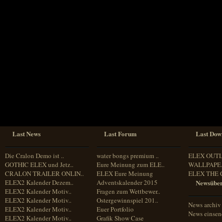
Sprache
Deutsch
Englisch
Französisch
Italienisch
Portugiesisch
Russisch
Spanisch
Last News
Last Forum
Last Dow
Die Cralon Demo ist ..
water bongs premium ..
ELEX OUT
GOTHIC ELEX und Jetz..
Eure Meinung zum ELE..
WALLPAPE.
CRALON TRAILER ONLIN..
ELEX Eure Meinung
ELEX THE 
ELEX2 Kalender Dezem..
Adventskalender 2015
Newsüber
ELEX2 Kalender Motiv..
Fragen zum Wettbewer..
ELEX2 Kalender Motiv..
Ostergewinnspiel 201..
News archiv
ELEX2 Kalender Motiv..
Euer Portfolio
News einse
ELEX2 Kalender Motiv..
Grafik Show Case