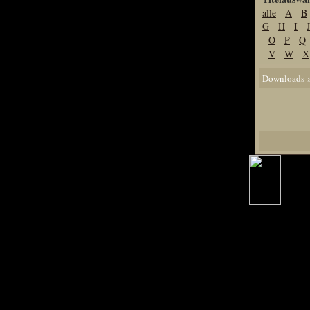
alle
A
B
Home
G
H
I
J
Artikel
O
P
Q
V
W
X
Links us
Newsarchiv
»
Downloads
Impressum
Datenschutz
Piranha Bytes
Interviews
Private Blogs
Spezial Events
Artbook Spezial
Making Of PiranhaB
Ralfs Studio-Fotos
Piranha PortraitArt