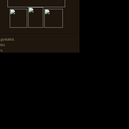
estattet.
tes.
s.