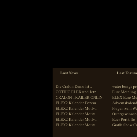
Sprache
Deutsch
Englisch
Französisch
Italienisch
Portugiesisch
Russisch
Spanisch
Last News
Last Forum
Die Cralon Demo ist ..
water bongs pr
GOTHIC ELEX und Jetz..
Eure Meinung 
CRALON TRAILER ONLIN..
ELEX Eure Me
ELEX2 Kalender Dezem..
Adventskalend
ELEX2 Kalender Motiv..
Fragen zum We
ELEX2 Kalender Motiv..
Ostergewinnspi
ELEX2 Kalender Motiv..
Euer Portfolio
ELEX2 Kalender Motiv..
Grafik Show C