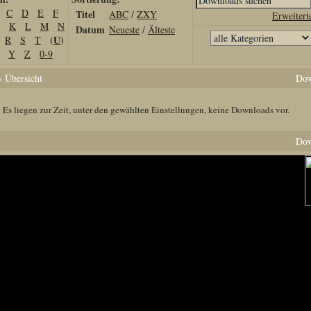
C
D
E
F
Titel
ABC
/
ZXY
Erweitert
K
L
M
N
Datum
Neueste
/
Älteste
(
U
)
R
S
T
Y
Z
0-9
 Übersicht
Dow
Es liegen zur Zeit, unter den gewählten Einstellungen, keine Downloads vor.
Dow