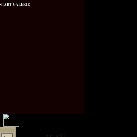
NTART GALERIE
Portalgalerie
User:
ArthusoKD