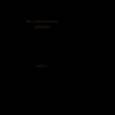
Newsflash
Die Cralon Demo ist
verfügbar!
"CRALON DEMO
RELEASED." Endlich
können wir uns selbst einen
Eindruck von Cralon machen.
Das Spiel liegt als Demo
Version vor welche ihr etwa
i...
[mehr »]
Interaktiv
Galerie
Twitter
Instagram
Facebook
You Tube
Gothic Online Game