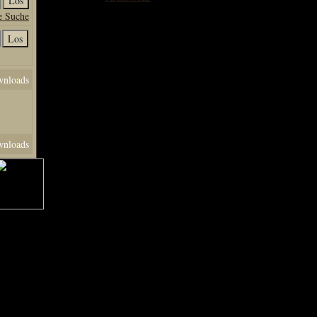
Hits: 5311
e Suche
Kommentare: 0
Wertung: 0
nloads
Galerie Infobox
Neuste Bilder
Kategorien
Bilder Upload
nloads
Bilder Copyright
Galerie Top
CRALON GALERIE
ELEX Wallpaper
Exclusiv ArtBereich
Risen Wallpaper
Gothic Wallpaper
Gamescom & RPC
Avatare & Signaturen