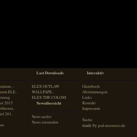
Last Downloads
Interaktiv
emium ..
ELEX OUTLAW
Gästebuch
zum ELE..
WALLPAPE..
Abstimmungen
inung
ELEX THE COLOSS
Links
er 2015
Newsübersicht
Kontakt
ttbewer..
Impressum
el 201..
News archiv
Suche
News einsenden
ase
made by
psd-resources.de