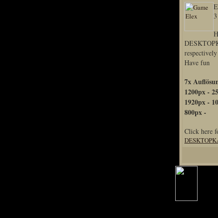
E
Home
3
Artikel
H
Links us
DESKTOPK
Newsarchiv
respectivel
Have fun
Impressum
Datenschutz
7x Auflösu
1200px - 2
1920px - 10
800px -
Piranha Bytes
Click here f
Interviews
DESKTOPKA
Private Blogs
Spezial Events
Artbook Spezial
Making Of PiranhaB
Ralfs Studio-Fotos
Piranha PortraitArt