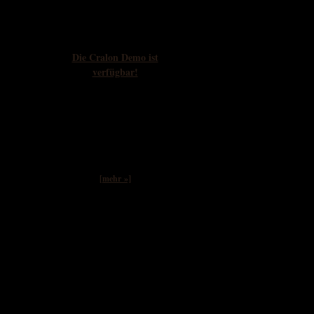
Newsflash
Die Cralon Demo ist
verfügbar!
"CRALON DEMO
RELEASED." Endlich
können wir uns selbst einen
Eindruck von Cralon machen.
Das Spiel liegt als Demo
Version vor welche ihr etwa
i...
[mehr »]
Interaktiv
Galerie
Twitter
Instagram
Facebook
You Tube
Gothic Online Game