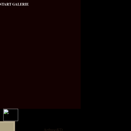
NTART GALERIE
Portalgalerie
User:
ArthusoKD