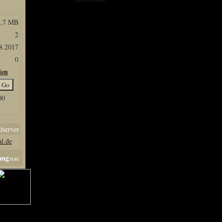
Hits: 4316
Kommentare: 0
3,7 MB
Wertung: 0
2
8.2017
0
Galerie Infobox
len
Neuste Bilder
Kategorien
Bilder Upload
00
Bilder Copyright
server
Galerie Top
al.de
ang
CRALON GALERIE
ELEX Wallpaper
Exclusiv ArtBereich
Risen Wallpaper
Gothic Wallpaper
Gamescom & RPC
Avatare & Signaturen