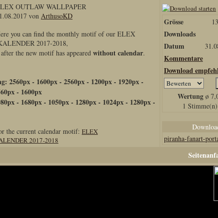
LEX OUTLAW WALLPAPER
1.08.2017 von
ArthusoKD
Grösse
1
Downloads
ere you can find the monthly motif of our ELEX
ALENDER 2017-2018,
Datum
31.0
without calendar
y after the new motif has appeared
.
Kommentare
Download empfeh
ng: 2560px - 1600px - 2560px - 1200px - 1920px -
560px - 1600px
Wertung
ø 7,
80px - 1680px - 1050px - 1280px - 1024px - 1280px -
1 Stimme(n)
Download
or the current calendar motif:
ELEX
piranha-fanart-port
LENDER 2017-2018
Seitenanf