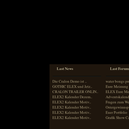
Sprache
Deutsch
Englisch
Französisch
Italienisch
Portugiesisch
Russisch
Spanisch
Last News
Last Forum
Die Cralon Demo ist ..
water bongs pr
GOTHIC ELEX und Jetz..
Eure Meinung 
CRALON TRAILER ONLIN..
ELEX Eure Me
ELEX2 Kalender Dezem..
Adventskalend
ELEX2 Kalender Motiv..
Fragen zum We
ELEX2 Kalender Motiv..
Ostergewinnspi
ELEX2 Kalender Motiv..
Euer Portfolio
ELEX2 Kalender Motiv..
Grafik Show C