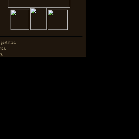
estattet.
tes.
s.