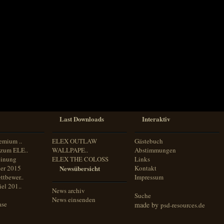
Last Downloads
Interaktiv
emium ..
ELEX OUTLAW
Gästebuch
zum ELE..
WALLPAPE..
Abstimmungen
inung
ELEX THE COLOSS
Links
er 2015
Newsübersicht
Kontakt
ttbewer..
Impressum
el 201..
News archiv
Suche
News einsenden
ase
made by
psd-resources.de