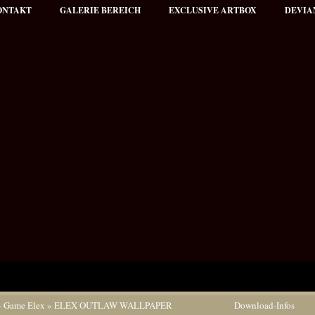
ONTAKT
GALERIE BEREICH
EXCLUSIVE ARTBOX
DEVIA
»
Game Elex
»
ELEX OUTLAW WALLPAPER
Download-Infos