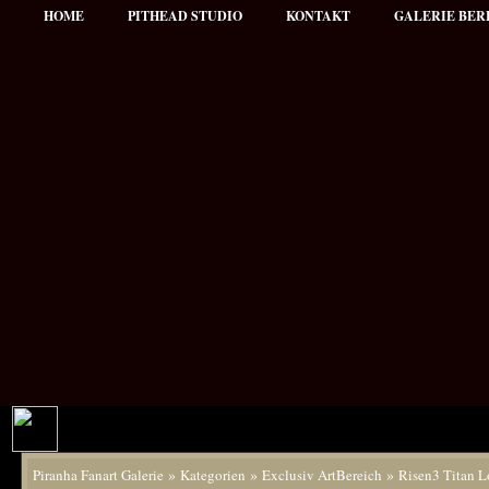
HOME
PITHEAD STUDIO
KONTAKT
GALERIE BER
»
»
»
Piranha Fanart Galerie
Kategorien
Exclusiv ArtBereich
Risen3 Titan L