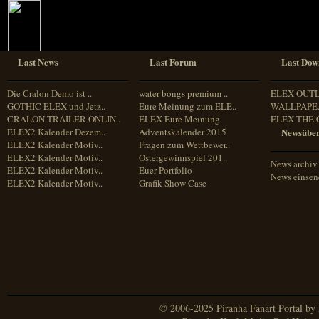
Last News
Last Forum
Last Dow
Die Cralon Demo ist ..
water bongs premium ..
ELEX OUT
GOTHIC ELEX und Jetz..
Eure Meinung zum ELE..
WALLPAPE.
CRALON TRAILER ONLIN..
ELEX Eure Meinung
ELEX THE 
ELEX2 Kalender Dezem..
Adventskalender 2015
Newsüber
ELEX2 Kalender Motiv..
Fragen zum Wettbewer..
ELEX2 Kalender Motiv..
Ostergewinnspiel 201..
News archiv
ELEX2 Kalender Motiv..
Euer Portfolio
News einse
ELEX2 Kalender Motiv..
Grafik Show Case
© 2006-2025 Piranha Fanart Portal by A