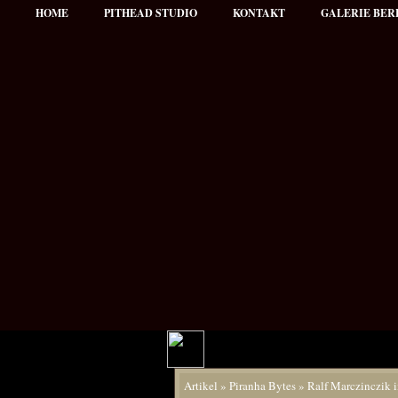
HOME
PITHEAD STUDIO
KONTAKT
GALERIE BER
Hauptmenü
Artikel
»
Piranha Bytes
»
Ralf Marczinczik 
NEWS