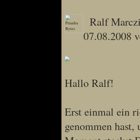
Home
Artikel
Ralf Marczi
Links us
07.08.2008 
Newsarchiv
Impressum
Datenschutz
Piranha Bytes
Hallo Ralf!
Interviews
Private Blogs
Spezial Events
Erst einmal ein r
Artbook Spezial
Making Of PiranhaB
genommen hast, u
Ralfs Studio-Fotos
Piranha PortraitArt