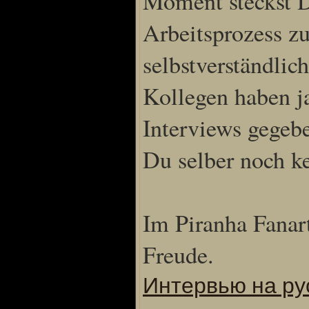
Moment steckst D
Arbeitsprozess zu
Special Content
selbstverständlich
Risen3 Making of
Kollegen haben ja
Tag des Gnome's
Gothic3 Itemarchiv
Interviews gegebe
R2 Fanartschatzkiste
ELEX Zirkel der Kunst
Du selber noch k
R3 Titantruhe d Künste
Adventskalender 2008
Adventskalender 2009
Im Piranha Fanart
Adventskalender 2013
Adventskalender 2014
Freude.
Adventskalender 2015
Интервью на ру
Adventskalender 2016