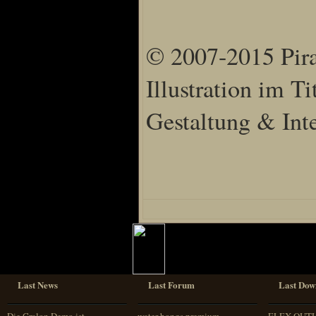
© 2007-2015 Pira
Illustration im T
Gestaltung & In
Last News
Last Forum
Last Dow