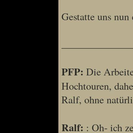
Sprache
Gestatte uns nun 
Deutsch
Englisch
Französisch
Italienisch
______________
Portugiesisch
Russisch
Spanisch
PFP:
Die Arbeite
Hochtouren, dahe
Ralf, ohne natürl
Ralf:
: Oh- ich 