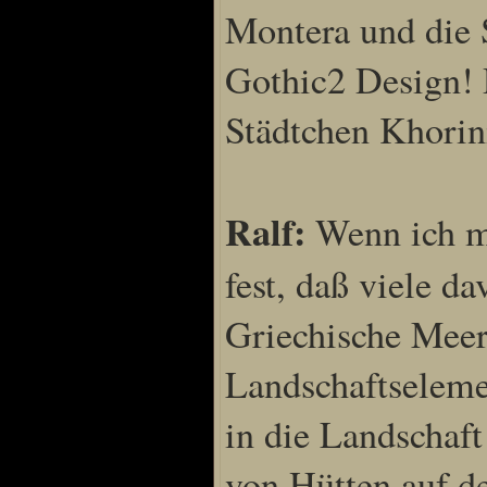
Montera und die S
Gothic2 Design! D
Städtchen Khorini
Ralf:
Wenn ich mi
fest, daß viele da
Griechische Meere
Landschaftseleme
in die Landschaft
von Hütten auf d