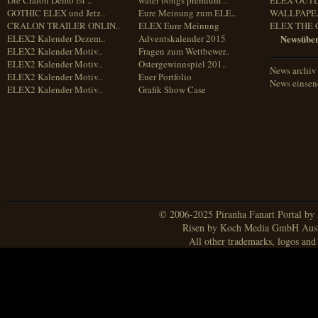
Die Cralon Demo ist ..
water bongs premium ..
ELEX OUT
GOTHIC ELEX und Jetz..
Eure Meinung zum ELE..
WALLPAPE.
CRALON TRAILER ONLIN..
ELEX Eure Meinung
ELEX THE 
ELEX2 Kalender Dezem..
Adventskalender 2015
Newsüber
ELEX2 Kalender Motiv..
Fragen zum Wettbewer..
ELEX2 Kalender Motiv..
Ostergewinnspiel 201..
News archiv
ELEX2 Kalender Motiv..
Euer Portfolio
News einse
ELEX2 Kalender Motiv..
Grafik Show Case
© 2006-2025 Piranha Fanart Portal by A
Risen by Koch Media GmbH Aust
All other trademarks, logos and 