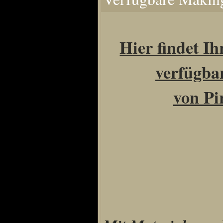
Home
Artikel
Links us
Hier findet Ih
Newsarchiv
verfügba
Impressum
Datenschutz
von Pi
Piranha Bytes
Interviews
Private Blogs
Spezial Events
Artbook Spezial
Making Of PiranhaB
Ralfs Studio-Fotos
Piranha PortraitArt