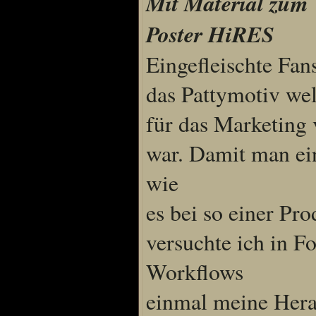
Mit Material zum 
Poster HiRES
Special Content
Eingefleischte Fan
Risen3 Making of
das Pattymotiv we
Tag des Gnome's
Gothic3 Itemarchiv
für das Marketing
R2 Fanartschatzkiste
war. Damit man ei
ELEX Zirkel der Kunst
R3 Titantruhe d Künste
wie
Adventskalender 2008
es bei so einer Pr
Adventskalender 2009
Adventskalender 2013
versuchte ich in F
Adventskalender 2014
Workflows
Adventskalender 2015
Adventskalender 2016
einmal meine Her