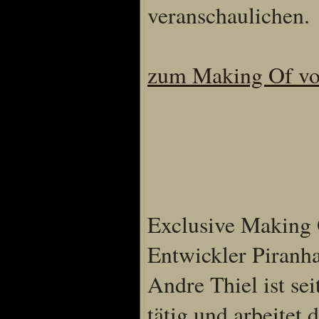
veranschaulichen.
Sprache
Deutsch
Englisch
zum Making Of vo
Französisch
Italienisch
Portugiesisch
Russisch
Spanisch
Exclusive Making 
Entwickler Piranh
Andre Thiel ist se
tätig und arbeitet 