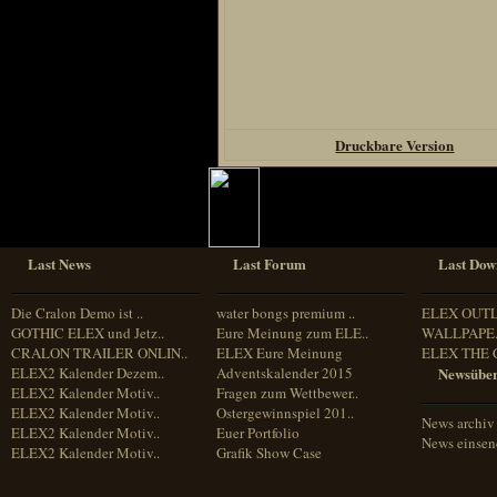
Druckbare Version
Last News
Last Forum
Last Dow
Die Cralon Demo ist ..
water bongs premium ..
ELEX OUT
GOTHIC ELEX und Jetz..
Eure Meinung zum ELE..
WALLPAPE.
CRALON TRAILER ONLIN..
ELEX Eure Meinung
ELEX THE 
ELEX2 Kalender Dezem..
Adventskalender 2015
Newsüber
ELEX2 Kalender Motiv..
Fragen zum Wettbewer..
ELEX2 Kalender Motiv..
Ostergewinnspiel 201..
News archiv
ELEX2 Kalender Motiv..
Euer Portfolio
News einse
ELEX2 Kalender Motiv..
Grafik Show Case