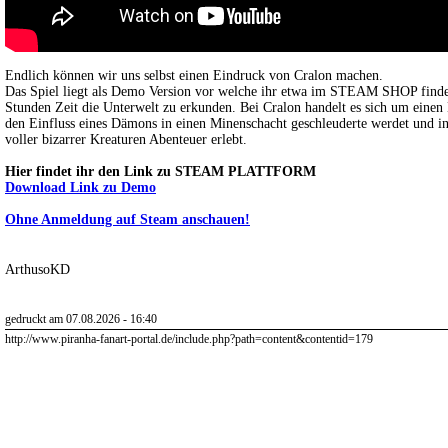
Endlich können wir uns selbst einen Eindruck von Cralon machen.
Das Spiel liegt als Demo Version vor welche ihr etwa im STEAM SHOP findet.
Stunden Zeit die Unterwelt zu erkunden. Bei Cralon handelt es sich um eine
den Einfluss eines Dämons in einen Minenschacht geschleuderte werdet und i
voller bizarrer Kreaturen Abenteuer erlebt.
Hier findet ihr den Link zu STEAM PLATTFORM
Download Link zu Demo
Ohne Anmeldung auf Steam anschauen!
ArthusoKD
gedruckt am 07.08.2026 - 16:40
http://www.piranha-fanart-portal.de/include.php?path=content&contentid=179