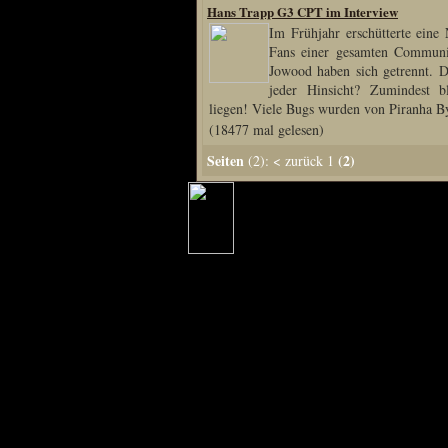
Hans Trapp G3 CPT im Interview
Im Frühjahr erschütterte eine
Fans einer gesamten Communi
Special Content
Jowood haben sich getrennt. 
jeder Hinsicht? Zumindest bl
Risen3 Making of
liegen! Viele Bugs wurden von Piranha By
(18477 mal gelesen)
Tag des Gnome's
Seiten
(2)
(2):
<
zurück
1
Gothic3 Itemarchiv
R2 Fanartschatzkiste
ELEX Zirkel der Kunst
R3 Titantruhe d Künste
Adventskalender 2008
Adventskalender 2009
Adventskalender 2013
Adventskalender 2014
Adventskalender 2015
Adventskalender 2016