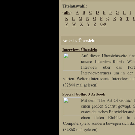
Titelauswahl:
Home
(
alle
)
A
B
C
D
E
F
G
H
I
Artikel
K
L
M
N
O
P
Q
R
S
T
Links us
V
W
X
Y
Z
0-9
Newsarchiv
Impressum
Übersicht
»
Artikel
Datenschutz
Interviews Übersicht
Auf dieser Übersichtsseite fin
unsere Interview-Rubrik Wäh
Interview über das Portr
Piranha Bytes
Interviewpartners um in den 
starten. Weitere interessante Interviews ha
Interviews
(32844 mal gelesen)
Private Blogs
Special Gothic 3 Artbook
Spezial Events
Mit dem "The Art Of Gothic" h
einen großen Schritt gewagt. S
Artbook Spezial
erstes deutsches Entwicklerstu
Making Of PiranhaB
einen tiefen Einblick in 
Computerspiels, sondern bewegen sich da.
Ralfs Studio-Fotos
(34868 mal gelesen)
Piranha PortraitArt