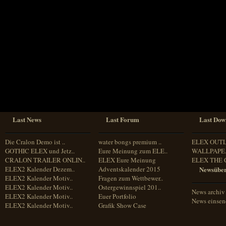
Sprache
Deutsch
Englisch
Französisch
Italienisch
Portugiesisch
Russisch
Spanisch
Last News
Last Forum
Last Dow
Die Cralon Demo ist ..
water bongs premium ..
ELEX OUT
GOTHIC ELEX und Jetz..
Eure Meinung zum ELE..
WALLPAPE.
CRALON TRAILER ONLIN..
ELEX Eure Meinung
ELEX THE 
ELEX2 Kalender Dezem..
Adventskalender 2015
Newsüber
ELEX2 Kalender Motiv..
Fragen zum Wettbewer..
ELEX2 Kalender Motiv..
Ostergewinnspiel 201..
News archiv
ELEX2 Kalender Motiv..
Euer Portfolio
News einse
ELEX2 Kalender Motiv..
Grafik Show Case