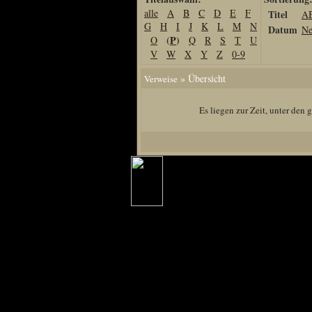
alle
A
B
C
D
E
F
Titel
A
Home
G
H
I
J
K
L
M
N
Datum
Ne
Artikel
(
P
)
O
Q
R
S
T
U
V
W
X
Y
Z
0-9
Links us
Newsarchiv
» Übersicht
Verweise
Impressum
Es liegen zur Zeit, unter den
Datenschutz
Piranha Bytes
Interviews
Private Blogs
Spezial Events
Artbook Spezial
Making Of PiranhaB
Ralfs Studio-Fotos
Piranha PortraitArt