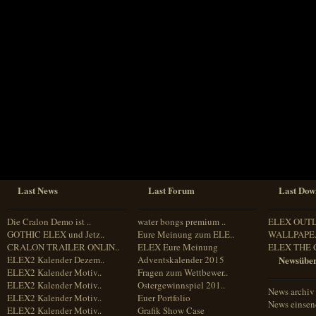
Sprache
Deutsch
Englisch
Französisch
Italienisch
Portugiesisch
Russisch
Spanisch
Last News
Last Forum
Last Dow
Die Cralon Demo ist ..
water bongs premium ..
ELEX OUT
GOTHIC ELEX und Jetz..
Eure Meinung zum ELE..
WALLPAPE.
CRALON TRAILER ONLIN..
ELEX Eure Meinung
ELEX THE 
ELEX2 Kalender Dezem..
Adventskalender 2015
Newsüber
ELEX2 Kalender Motiv..
Fragen zum Wettbewer..
ELEX2 Kalender Motiv..
Ostergewinnspiel 201..
News archiv
ELEX2 Kalender Motiv..
Euer Portfolio
News einse
ELEX2 Kalender Motiv..
Grafik Show Case