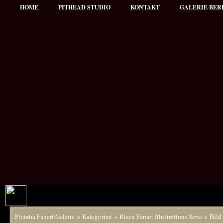
HOME
PITHEAD STUDIO
KONTAKT
GALERIE BER
»
»
» Bild
Piranha Fanart Galerie
Kategorien
Risen Fanart Illustrations Serie