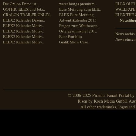
Die Cralon Demo ist ..
water bongs premium ..
ELEX OUT
GOTHIC ELEX und Jetz..
Eure Meinung zum ELE..
WALLPAPE.
CRALON TRAILER ONLIN..
ELEX Eure Meinung
ELEX THE 
ELEX2 Kalender Dezem..
Adventskalender 2015
Newsüber
ELEX2 Kalender Motiv..
Fragen zum Wettbewer..
ELEX2 Kalender Motiv..
Ostergewinnspiel 201..
News archiv
ELEX2 Kalender Motiv..
Euer Portfolio
News einse
ELEX2 Kalender Motiv..
Grafik Show Case
© 2006-2025 Piranha Fanart Portal by A
Risen by Koch Media GmbH Aust
All other trademarks, logos and 