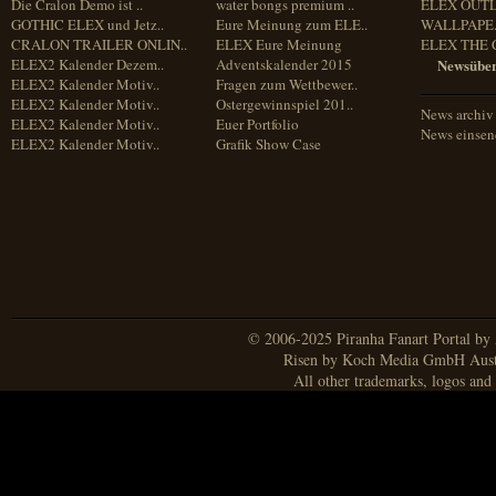
Die Cralon Demo ist ..
water bongs premium ..
ELEX OUT
GOTHIC ELEX und Jetz..
Eure Meinung zum ELE..
WALLPAPE.
CRALON TRAILER ONLIN..
ELEX Eure Meinung
ELEX THE 
ELEX2 Kalender Dezem..
Adventskalender 2015
Newsüber
ELEX2 Kalender Motiv..
Fragen zum Wettbewer..
ELEX2 Kalender Motiv..
Ostergewinnspiel 201..
News archiv
ELEX2 Kalender Motiv..
Euer Portfolio
News einse
ELEX2 Kalender Motiv..
Grafik Show Case
© 2006-2025 Piranha Fanart Portal by A
Risen by Koch Media GmbH Aust
All other trademarks, logos and 