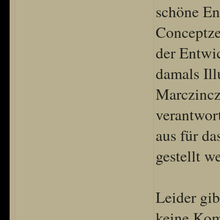
schöne En
Conceptze
der Entwi
damals Ill
Marczinczi
verantwort
aus für da
gestellt we
Leider gib
keine Kom