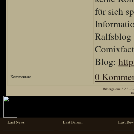
für sich 
Informati
Ralfsblog
Comixfacto
Blog:
htt
0 Kommen
Kommentare
Bildergalerie 2.2.5 
u
Last News
Last Forum
Last Dow