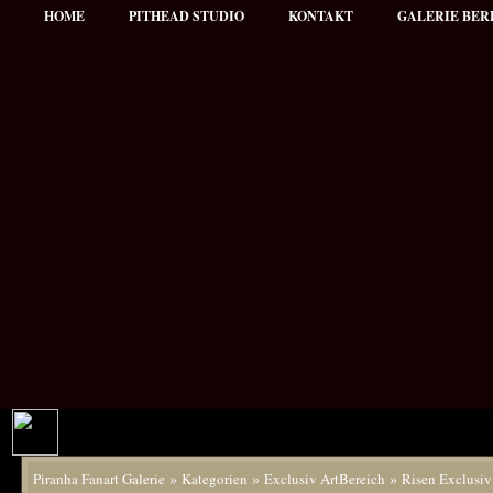
HOME
PITHEAD STUDIO
KONTAKT
GALERIE BER
»
»
»
Piranha Fanart Galerie
Kategorien
Exclusiv ArtBereich
Risen Exclusiv