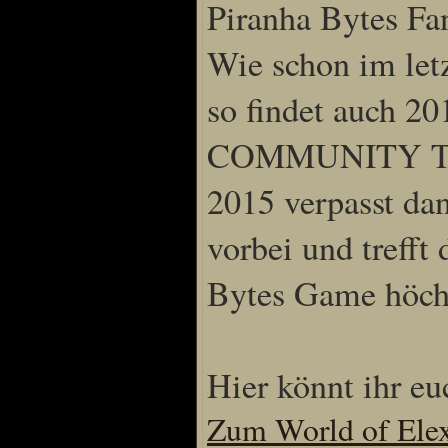
Piranha Bytes​ Fa
Sprache
Wie schon im le
Deutsch
Englisch
so findet auch 
Französisch
Italienisch
COMMUNITY TREF
Portugiesisch
Russisch
Spanisch
2015 verpasst d
vorbei und treff
Bytes Game​ höch
Hier könnt ihr e
Zum World of Ele