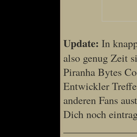
Special Content
Risen3 Making of
Update:
In knapp 
Tag des Gnome's
Gothic3 Itemarchiv
also genug Zeit s
R2 Fanartschatzkiste
ELEX Zirkel der Kunst
Piranha Bytes Co
R3 Titantruhe d Künste
Entwickler Treff
Adventskalender 2008
Adventskalender 2009
anderen Fans aus
Adventskalender 2013
Adventskalender 2014
Dich noch eintrag
Adventskalender 2015
Adventskalender 2016
______________