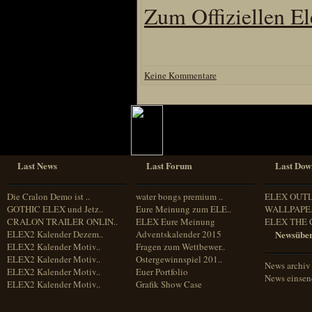
Zum Offiziellen E
Keine Kommentare
Last News
Last Forum
Last Dow
Die Cralon Demo ist ..
water bongs premium ..
ELEX OUT
GOTHIC ELEX und Jetz..
Eure Meinung zum ELE..
WALLPAPE.
CRALON TRAILER ONLIN..
ELEX Eure Meinung
ELEX THE 
ELEX2 Kalender Dezem..
Adventskalender 2015
Newsüber
ELEX2 Kalender Motiv..
Fragen zum Wettbewer..
ELEX2 Kalender Motiv..
Ostergewinnspiel 201..
News archiv
ELEX2 Kalender Motiv..
Euer Portfolio
News einse
ELEX2 Kalender Motiv..
Grafik Show Case