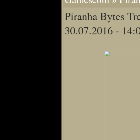
Home
Piranha Bytes Tr
Artikel
Links us
30.07.2016 - 14:
Newsarchiv
Impressum
Datenschutz
Piranha Bytes
Interviews
Private Blogs
Spezial Events
Artbook Spezial
Making Of PiranhaB
Ralfs Studio-Fotos
Piranha PortraitArt